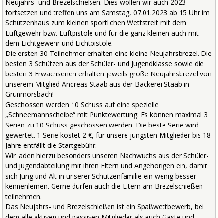
Neujahrs- und Brezelschießen. Dies wollen wir auch 2023
fortsetzen und treffen uns am Samstag, 07.01.2023 ab 15 Uhr im
Schützenhaus zum kleinen sportlichen Wettstreit mit dem
Luftgewehr bzw. Luftpistole und für die ganz kleinen auch mit
dem Lichtgewehr und Lichtpistole.
Die ersten 30 Teilnehmer erhalten eine kleine Neujahrsbrezel. Die
besten 3 Schützen aus der Schüler- und Jugendklasse sowie die
besten 3 Erwachsenen erhalten jeweils große Neujahrsbrezel von
unserem Mitglied Andreas Staab aus der Bäckerei Staab in
Grünmorsbach!
Geschossen werden 10 Schuss auf eine spezielle
„Schneemannscheibe“ mit Punktewertung. Es können maximal 3
Serien zu 10 Schuss geschossen werden. Die beste Serie wird
gewertet. 1 Serie kostet 2 €, für unsere jüngsten Mitglieder bis 18
Jahre entfällt die Startgebühr.
Wir laden hierzu besonders unseren Nachwuchs aus der Schüler-
und Jugendabteilung mit ihren Eltern und Angehörigen ein, damit
sich Jung und Alt in unserer Schützenfamilie ein wenig besser
kennenlernen. Gerne dürfen auch die Eltern am Brezelschießen
teilnehmen.
Das Neujahrs- und Brezelschießen ist ein Spaßwettbewerb, bei
dem alle aktiven und passiven Mitglieder als auch Gäste und