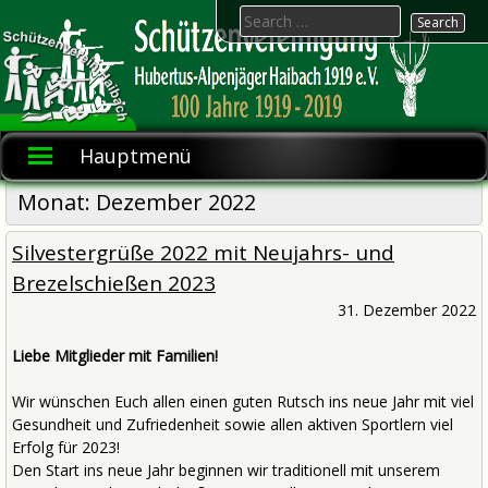
Skip
Search
to
for:
content
Hubertus-
Schützenvereinigung
1919 e.V.
Alpenjäger
Hauptmenü
Haibach
Monat:
Dezember 2022
Silvestergrüße 2022 mit Neujahrs- und
Brezelschießen 2023
31. Dezember 2022
Liebe Mitglieder mit Familien!
Wir wünschen Euch allen einen guten Rutsch ins neue Jahr mit viel
Gesundheit und Zufriedenheit sowie allen aktiven Sportlern viel
Erfolg für 2023!
Den Start ins neue Jahr beginnen wir traditionell mit unserem