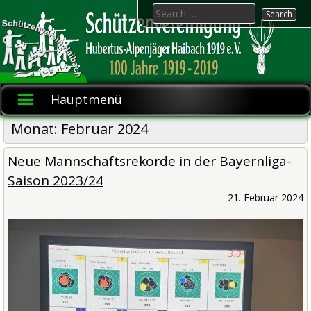
Skip
Search
to
for:
content
Hubertus-
Schützenvereinigung
1919 e.V.
Alpenjäger
Hauptmenü
Haibach
Monat:
Februar 2024
Neue Mannschaftsrekorde in der Bayernliga-
Saison 2023/24
21. Februar 2024