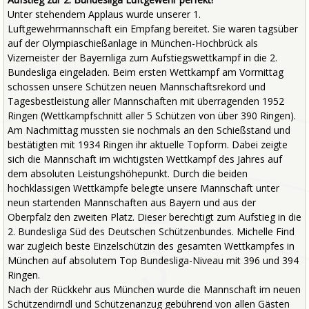
Unter stehendem Applaus wurde unserer 1.
Luftgewehrmannschaft ein Empfang bereitet. Sie waren tagsüber
auf der Olympiaschießanlage in München-Hochbrück als
Vizemeister der Bayernliga zum Aufstiegswettkampf in die 2.
Bundesliga eingeladen. Beim ersten Wettkampf am Vormittag
schossen unsere Schützen neuen Mannschaftsrekord und
Tagesbestleistung aller Mannschaften mit überragenden 1952
Ringen (Wettkampfschnitt aller 5 Schützen von über 390 Ringen).
Am Nachmittag mussten sie nochmals an den Schießstand und
bestätigten mit 1934 Ringen ihr aktuelle Topform. Dabei zeigte
sich die Mannschaft im wichtigsten Wettkampf des Jahres auf
dem absoluten Leistungshöhepunkt. Durch die beiden
hochklassigen Wettkämpfe belegte unsere Mannschaft unter
neun startenden Mannschaften aus Bayern und aus der
Oberpfalz den zweiten Platz. Dieser berechtigt zum Aufstieg in die
2. Bundesliga Süd des Deutschen Schützenbundes. Michelle Find
war zugleich beste Einzelschützin des gesamten Wettkampfes in
München auf absolutem Top Bundesliga-Niveau mit 396 und 394
Ringen.
Nach der Rückkehr aus München wurde die Mannschaft im neuen
Schützendirndl und Schützenanzug gebührend von allen Gästen