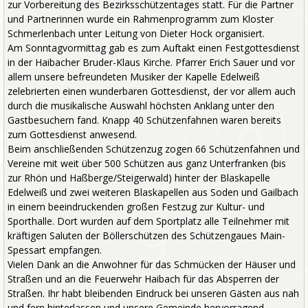
zur Vorbereitung des Bezirksschützentages statt. Für die Partner
und Partnerinnen wurde ein Rahmenprogramm zum Kloster
Schmerlenbach unter Leitung von Dieter Hock organisiert.
Am Sonntagvormittag gab es zum Auftakt einen Festgottesdienst
in der Haibacher Bruder-Klaus Kirche. Pfarrer Erich Sauer und vor
allem unsere befreundeten Musiker der Kapelle Edelweiß
zelebrierten einen wunderbaren Gottesdienst, der vor allem auch
durch die musikalische Auswahl höchsten Anklang unter den
Gastbesuchern fand. Knapp 40 Schützenfahnen waren bereits
zum Gottesdienst anwesend.
Beim anschließenden Schützenzug zogen 66 Schützenfahnen und
Vereine mit weit über 500 Schützen aus ganz Unterfranken (bis
zur Rhön und Haßberge/Steigerwald) hinter der Blaskapelle
Edelweiß und zwei weiteren Blaskapellen aus Soden und Gailbach
in einem beeindruckenden großen Festzug zur Kultur- und
Sporthalle. Dort wurden auf dem Sportplatz alle Teilnehmer mit
kräftigen Saluten der Böllerschützen des Schützengaues Main-
Spessart empfangen.
Vielen Dank an die Anwohner für das Schmücken der Häuser und
Straßen und an die Feuerwehr Haibach für das Absperren der
Straßen. Ihr habt bleibenden Eindruck bei unseren Gästen aus nah
und fern hinterlassen und unsere Gemeinde hervorragend