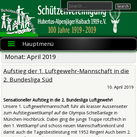
Skip
Search
to
for:
content
Hubertus-
Schützenvereinigung
1919 e.V.
Alpenjäger
Hauptmenü
Haibach
Monat:
April 2019
Aufstieg der 1. Luftgewehr-Mannschaft in die
2. Bundesliga Süd
10. April 2019
Sensationeller Aufstieg in die 2. Bundesliga Luftgewehr!
Unsere 1. Luftgewehrmannschaft fuhr als krasser Aussenseiter
zum Aufstiegswettkampf auf die Olympia-Schießanlage in
München-Hochbrück. Dabei ging die junge Truppe rotzfrech in
den 1. Wettkampf und schoss neuen Mannschaftsrekord und
damit auch die Tagesbestleistung mit 1952 Ringen! Auch beim 2.