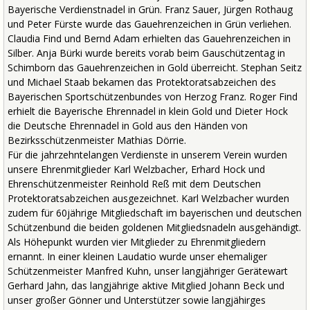
Bayerische Verdienstnadel in Grün. Franz Sauer, Jürgen Rothaug
und Peter Fürste wurde das Gauehrenzeichen in Grün verliehen.
Claudia Find und Bernd Adam erhielten das Gauehrenzeichen in
Silber. Anja Bürki wurde bereits vorab beim Gauschützentag in
Schimborn das Gauehrenzeichen in Gold überreicht. Stephan Seitz
und Michael Staab bekamen das Protektoratsabzeichen des
Bayerischen Sportschützenbundes von Herzog Franz. Roger Find
erhielt die Bayerische Ehrennadel in klein Gold und Dieter Hock
die Deutsche Ehrennadel in Gold aus den Händen von
Bezirksschützenmeister Mathias Dörrie.
Für die jahrzehntelangen Verdienste in unserem Verein wurden
unsere Ehrenmitglieder Karl Welzbacher, Erhard Hock und
Ehrenschützenmeister Reinhold Reß mit dem Deutschen
Protektoratsabzeichen ausgezeichnet. Karl Welzbacher wurden
zudem für 60jährige Mitgliedschaft im bayerischen und deutschen
Schützenbund die beiden goldenen Mitgliedsnadeln ausgehändigt.
Als Höhepunkt wurden vier Mitglieder zu Ehrenmitgliedern
ernannt. In einer kleinen Laudatio wurde unser ehemaliger
Schützenmeister Manfred Kuhn, unser langjähriger Gerätewart
Gerhard Jahn, das langjährige aktive Mitglied Johann Beck und
unser großer Gönner und Unterstützer sowie langjähirges