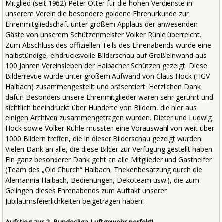
Mitglied (seit 1962) Peter Otter für die hohen Verdienste in
unserem Verein die besondere goldene Ehrenurkunde zur
Ehrenmitgliedschaft unter großem Applaus der anwesenden
Gäste von unserem Schützenmeister Volker Rühle überreicht.
Zum Abschluss des offiziellen Teils des Ehrenabends wurde eine
halbstündige, eindrucksvolle Bilderschau auf Großleinwand aus
100 Jahren Vereinsleben der Haibacher Schützen gezeigt. Diese
Bilderrevue wurde unter großem Aufwand von Claus Hock (HGV
Haibach) zusammengestellt und präsentiert. Herzlichen Dank
dafür! Besonders unsere Ehrenmitglieder waren sehr gerührt und
sichtlich beeindruckt über Hunderte von Bildern, die hier aus
einigen Archiven zusammengetragen wurden. Dieter und Ludwig
Hock sowie Volker Rühle mussten eine Vorauswahl von weit über
1000 Bildern treffen, die in dieser Bilderschau gezeigt wurden.
Vielen Dank an alle, die diese Bilder zur Verfügung gestellt haben.
Ein ganz besonderer Dank geht an alle Mitglieder und Gasthelfer
(Team des „Old Church“ Haibach, Thekenbesatzung durch die
Alemannia Haibach, Bedienungen, Dekoteam usw.), die zum
Gelingen dieses Ehrenabends zum Auftakt unserer
Jubiläumsfeierlichkeiten beigetragen haben!
Aufstieg zur 2. Bundesliga Luftgewehr perfekt!