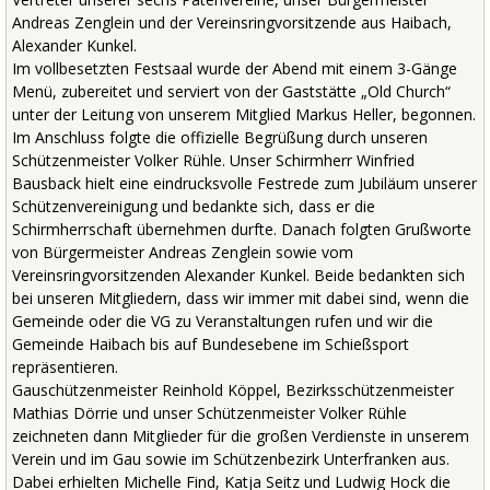
Andreas Zenglein und der Vereinsringvorsitzende aus Haibach,
Alexander Kunkel.
Im vollbesetzten Festsaal wurde der Abend mit einem 3-Gänge
Menü, zubereitet und serviert von der Gaststätte „Old Church“
unter der Leitung von unserem Mitglied Markus Heller, begonnen.
Im Anschluss folgte die offizielle Begrüßung durch unseren
Schützenmeister Volker Rühle. Unser Schirmherr Winfried
Bausback hielt eine eindrucksvolle Festrede zum Jubiläum unserer
Schützenvereinigung und bedankte sich, dass er die
Schirmherrschaft übernehmen durfte. Danach folgten Grußworte
von Bürgermeister Andreas Zenglein sowie vom
Vereinsringvorsitzenden Alexander Kunkel. Beide bedankten sich
bei unseren Mitgliedern, dass wir immer mit dabei sind, wenn die
Gemeinde oder die VG zu Veranstaltungen rufen und wir die
Gemeinde Haibach bis auf Bundesebene im Schießsport
repräsentieren.
Gauschützenmeister Reinhold Köppel, Bezirksschützenmeister
Mathias Dörrie und unser Schützenmeister Volker Rühle
zeichneten dann Mitglieder für die großen Verdienste in unserem
Verein und im Gau sowie im Schützenbezirk Unterfranken aus.
Dabei erhielten Michelle Find, Katja Seitz und Ludwig Hock die