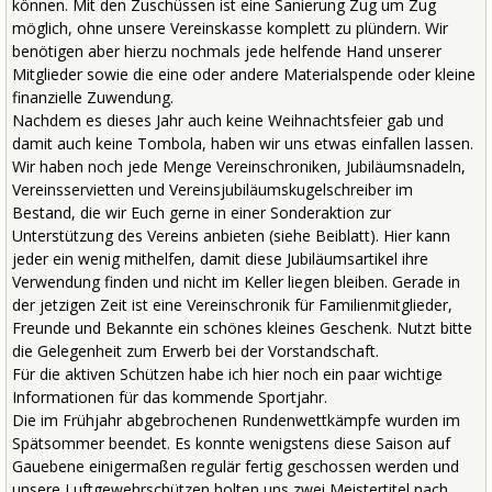
können. Mit den Zuschüssen ist eine Sanierung Zug um Zug
möglich, ohne unsere Vereinskasse komplett zu plündern. Wir
benötigen aber hierzu nochmals jede helfende Hand unserer
Mitglieder sowie die eine oder andere Materialspende oder kleine
finanzielle Zuwendung.
Nachdem es dieses Jahr auch keine Weihnachtsfeier gab und
damit auch keine Tombola, haben wir uns etwas einfallen lassen.
Wir haben noch jede Menge Vereinschroniken, Jubiläumsnadeln,
Vereinsservietten und Vereinsjubiläumskugelschreiber im
Bestand, die wir Euch gerne in einer Sonderaktion zur
Unterstützung des Vereins anbieten (siehe Beiblatt). Hier kann
jeder ein wenig mithelfen, damit diese Jubiläumsartikel ihre
Verwendung finden und nicht im Keller liegen bleiben. Gerade in
der jetzigen Zeit ist eine Vereinschronik für Familienmitglieder,
Freunde und Bekannte ein schönes kleines Geschenk. Nutzt bitte
die Gelegenheit zum Erwerb bei der Vorstandschaft.
Für die aktiven Schützen habe ich hier noch ein paar wichtige
Informationen für das kommende Sportjahr.
Die im Frühjahr abgebrochenen Rundenwettkämpfe wurden im
Spätsommer beendet. Es konnte wenigstens diese Saison auf
Gauebene einigermaßen regulär fertig geschossen werden und
unsere Luftgewehrschützen holten uns zwei Meistertitel nach