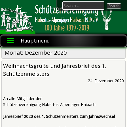
Skip
Search
to
for:
content
Hubertus-
Schützenvereinigung
1919 e.V.
Alpenjäger
Hauptmenü
Haibach
Monat:
Dezember 2020
Weihnachtsgrüße und Jahresbrief des 1.
Schützenmeisters
24. Dezember 2020
An alle Mitglieder der
Schützenvereinigung Hubertus-Alpenjäger Haibach
Jahresbrief 2020 des 1. Schützenmeisters zum Jahreswechsel