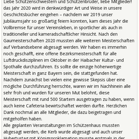
Liebe Schützenschwestern und Schützenbrüder, liebe Mitglieder!
das Jahr 2020 wird in denkwürdiger Art und Weise in unsere
Geschichtsbücher eingehen – nachdem wir 2019 unser
Jubiläumsjahr so großartig feiern konnten, kam dieses Jahr die
Vollbremse für unser Vereinsleben, in sportlicher als auch in
traditioneller und kameradschaftlicher Hinsicht. Nach den
Gaumeisterschaften 2020 mussten alle weiteren Meisterschaften
auf Verbandsebene abgesagt werden. Wir haben es immerhin
noch geschafft, eine offene Bezirksmeisterschaft für alle
Luftdruckdisziplinen im Oktober in der Haibacher Kultur- und
Spothalle durchzuführen. Es sollte die einzige höherwertige
Meisterschaft in ganz Bayern sein, die stattgefunden hat.
Nachdem zunächst bei vielen eine gewisse Skepsis über eine
mögliche Durchführung herrschte, waren wir im Nachhinein alle
sehr froh und wurden für unseren Mut belohnt, diese
Meisterschaft mit rund 500 Startern ausgetragen zu haben, wenn
auch keine Cafeteria bewirtschaftet werden durfte. Herzlichen
Dank nochmal an alle Mitglieder, die dazu beigetragen und
mitgeholfen haben.
Alle geplanten Veranstaltungen im Schützenhaus mussten
abgesagt werden, die Kerb wurde abgesagt und auch unser
Hubertustag mit Königsproklamation musste erstmals in der