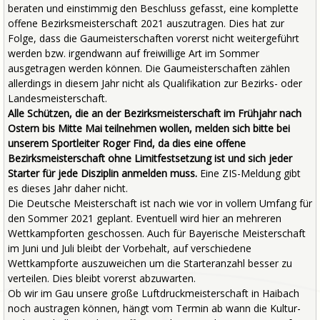
beraten und einstimmig den Beschluss gefasst, eine komplette
offene Bezirksmeisterschaft 2021 auszutragen. Dies hat zur
Folge, dass die Gaumeisterschaften vorerst nicht weitergeführt
werden bzw. irgendwann auf freiwillige Art im Sommer
ausgetragen werden können. Die Gaumeisterschaften zählen
allerdings in diesem Jahr nicht als Qualifikation zur Bezirks- oder
Landesmeisterschaft.
Alle Schützen, die an der Bezirksmeisterschaft im Frühjahr nach
Ostern bis Mitte Mai teilnehmen wollen, melden sich bitte bei
unserem Sportleiter Roger Find, da dies eine offene
Bezirksmeisterschaft ohne Limitfestsetzung ist und sich jeder
Starter für jede Disziplin anmelden muss.
Eine ZIS-Meldung gibt
es dieses Jahr daher nicht.
Die Deutsche Meisterschaft ist nach wie vor in vollem Umfang für
den Sommer 2021 geplant. Eventuell wird hier an mehreren
Wettkampforten geschossen. Auch für Bayerische Meisterschaft
im Juni und Juli bleibt der Vorbehalt, auf verschiedene
Wettkampforte auszuweichen um die Starteranzahl besser zu
verteilen. Dies bleibt vorerst abzuwarten.
Ob wir im Gau unsere große Luftdruckmeisterschaft in Haibach
noch austragen können, hängt vom Termin ab wann die Kultur-