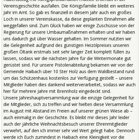
Vereinsgeschichte ausfallen. Die Königsfamilie bleibt ein weiteres
Jahr im Amt. So gab es finanziell in diesem Jahr auch ein großes
Loch in unserer Vereinskasse, da diese geplanten Einnahmen alle
weggefallen sind. Zum Glück haben wir einige Zuschüsse von der
Regierung für unsere Umbaumaßnahmen erhalten und wir haben
uns dadurch gut über Wasser gehalten. Im Sommer nutzten wir
die Gelegenheit aufgrund des günstigen Heizölpreises unseren
großen Öltank erstmals seit sehr langer Zeit komplett füllen zu
lassen, sodass wir die nächsten Jahre für die Wintermonate gut
gerüstet sind. Für unsere Pistolenabteilung bekamen wir von der
Gemeinde Haibach über 10 Ster Holz aus dem Waldbestand rund
um das Schützenhaus kostenlos zur Verfügung gestellt – unsere
Mitglieder haben dies dankend weiterverarbeitet, sodass wir auch
hier für mehrere Jahre mit Brennholz eingedeckt sind.
Unsere Jahreshauptversammlung war die einzige Gelegenheit für
die Mitglieder, sich zu treffen und wir hielten diese Versammlung
im August mit Abstand im Freien auf unserer grünen Wiese ab –
auch einmalig in der Geschichte. Es bleibt mir dieses Jahr leider
auch der jährliche Weihnachtsbesuch unserer Ehrenmitglieder
verwehrt, auf den ich immer sehr viel Wert gelegt habe. Dennoch
werde ich Euch zumindest in Haibach eine Kleinigkeit vor die