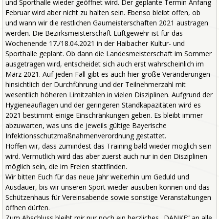
und Sporthalle wieder geöffnet wird. Der geplante Termin Anfang
Februar wird aber nicht zu halten sein. Ebenso bleibt offen, ob
und wann wir die restlichen Gaumeisterschaften 2021 austragen
werden. Die Bezirksmeisterschaft Luftgewehr ist für das
Wochenende 17./18.04.2021 in der Haibacher Kultur- und
Sporthalle geplant. Ob dann die Landesmeisterschaft im Sommer
ausgetragen wird, entscheidet sich auch erst wahrscheinlich im
März 2021. Auf jeden Fall gibt es auch hier große Veränderungen
hinsichtlich der Durchführung und der Teilnehmerzahl mit
wesentlich höheren Limitzahlen in vielen Disziplinen. Aufgrund der
Hygieneauflagen und der geringeren Standkapazitäten wird es
2021 bestimmt einige Einschränkungen geben. Es bleibt immer
abzuwarten, was uns die jeweils gültige Bayerische
Infektionsschutzmaßnahmenverordnung gestattet.
Hoffen wir, dass zumindest das Training bald wieder möglich sein
wird. Vermutlich wird das aber zuerst auch nur in den Disziplinen
möglich sein, die im Freien stattfinden.
Wir bitten Euch für das neue Jahr weiterhin um Geduld und
Ausdauer, bis wir unseren Sport wieder ausüben können und das
Schützenhaus für Vereinsabende sowie sonstige Veranstaltungen
öffnen dürfen.
Zum Abschluss bleibt mir nur noch ein herzliches „DANKE“ an alle