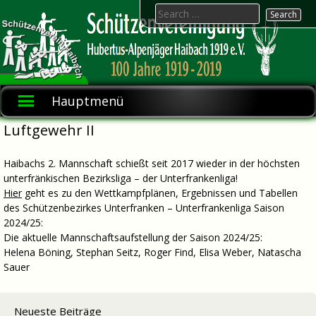
Skip
Search
to
for:
content
Hubertus-
Schützenvereinigung
1919 e.V.
Alpenjäger
Hauptmenü
Haibach
Luftgewehr II
Haibachs 2. Mannschaft schießt seit 2017 wieder in der höchsten
unterfränkischen Bezirksliga – der Unterfrankenliga!
Hier
geht es zu den Wettkampfplänen, Ergebnissen und Tabellen
des Schützenbezirkes Unterfranken – Unterfrankenliga Saison
2024/25:
Die aktuelle Mannschaftsaufstellung der Saison 2024/25:
Helena Böning, Stephan Seitz, Roger Find, Elisa Weber, Natascha
Sauer
Neueste Beiträge