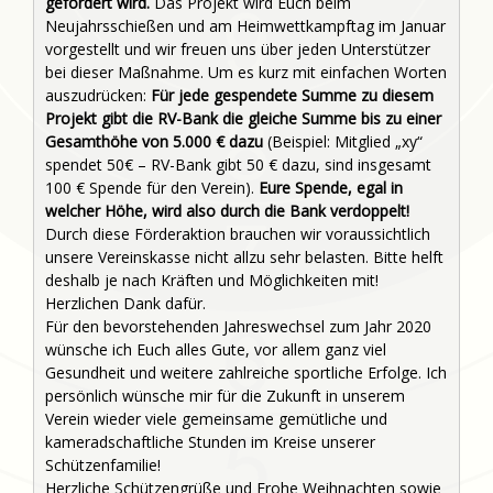
gefördert wird.
Das Projekt wird Euch beim
Neujahrsschießen und am Heimwettkampftag im Januar
vorgestellt und wir freuen uns über jeden Unterstützer
bei dieser Maßnahme. Um es kurz mit einfachen Worten
auszudrücken:
Für jede gespendete Summe zu diesem
Projekt gibt die RV-Bank die gleiche Summe bis zu einer
Gesamthöhe von 5.000 € dazu
(Beispiel: Mitglied „xy“
spendet 50€ – RV-Bank gibt 50 € dazu, sind insgesamt
100 € Spende für den Verein).
Eure Spende, egal in
welcher Höhe, wird also durch die Bank verdoppelt!
Durch diese Förderaktion brauchen wir voraussichtlich
unsere Vereinskasse nicht allzu sehr belasten. Bitte helft
deshalb je nach Kräften und Möglichkeiten mit!
Herzlichen Dank dafür.
Für den bevorstehenden Jahreswechsel zum Jahr 2020
wünsche ich Euch alles Gute, vor allem ganz viel
Gesundheit und weitere zahlreiche sportliche Erfolge. Ich
persönlich wünsche mir für die Zukunft in unserem
Verein wieder viele gemeinsame gemütliche und
kameradschaftliche Stunden im Kreise unserer
Schützenfamilie!
Herzliche Schützengrüße und Frohe Weihnachten sowie