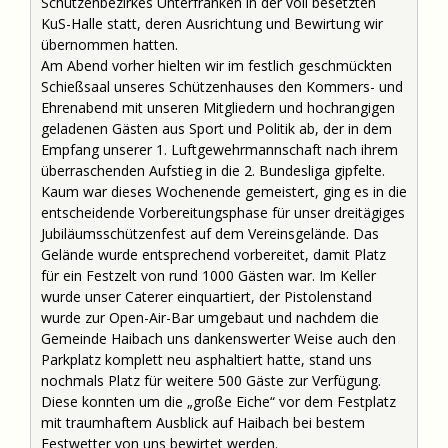
Schützenbezirkes Unterfranken in der voll besetzten
KuS-Halle statt, deren Ausrichtung und Bewirtung wir
übernommen hatten.
Am Abend vorher hielten wir im festlich geschmückten
Schießsaal unseres Schützenhauses den Kommers- und
Ehrenabend mit unseren Mitgliedern und hochrangigen
geladenen Gästen aus Sport und Politik ab, der in dem
Empfang unserer 1. Luftgewehrmannschaft nach ihrem
überraschenden Aufstieg in die 2. Bundesliga gipfelte.
Kaum war dieses Wochenende gemeistert, ging es in die
entscheidende Vorbereitungsphase für unser dreitägiges
Jubiläumsschützenfest auf dem Vereinsgelände. Das
Gelände wurde entsprechend vorbereitet, damit Platz
für ein Festzelt von rund 1000 Gästen war. Im Keller
wurde unser Caterer einquartiert, der Pistolenstand
wurde zur Open-Air-Bar umgebaut und nachdem die
Gemeinde Haibach uns dankenswerter Weise auch den
Parkplatz komplett neu asphaltiert hatte, stand uns
nochmals Platz für weitere 500 Gäste zur Verfügung.
Diese konnten um die „große Eiche“ vor dem Festplatz
mit traumhaftem Ausblick auf Haibach bei bestem
Festwetter von uns bewirtet werden.